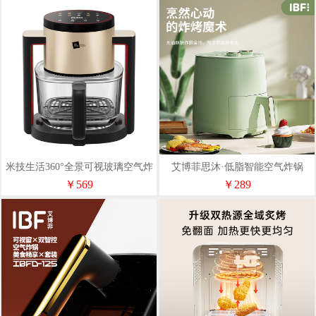
米技生活360°全景可视玻璃空气炸
艾博菲思沐·低脂智能空气炸锅
锅AF-L4558
￥569
￥289