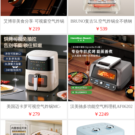
艾博菲美食分享·可视窗空气炸锅
BRUNO复古5L空气炸锅全不锈钢
炸蓝+双热源BZK-130
￥219
￥539
美国迈卡罗可视空气炸锅MC-
汉美驰多功能空气料理机AF06202
KL518
￥279
￥2249