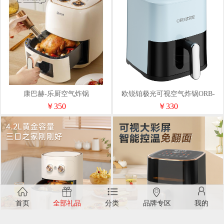
康巴赫-乐厨空气炸锅
欧锐铂极光可视空气炸锅ORB-
2274
￥350
￥330
首页
全部礼品
分类
品牌专区
我的