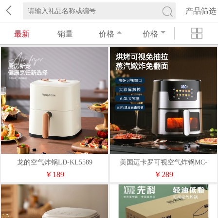
产品筛选
最新
销量
价格
价格
龙的空气炸锅LD-KL5589
美国迈卡罗可视空气炸锅MC-
KL615
￥189
￥289