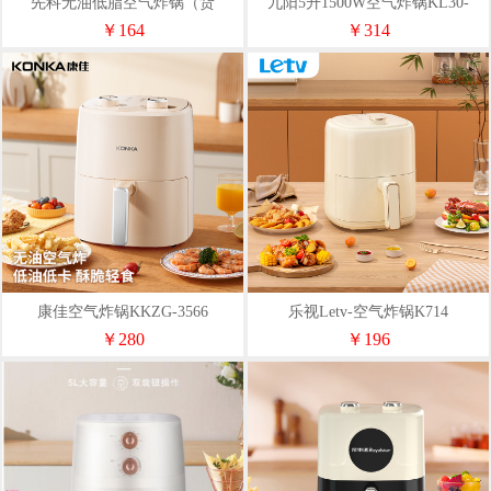
先科无油低脂空气炸锅（货
九阳5升1500W空气炸锅KL30-
号-1007）
VF392
￥164
￥314
康佳空气炸锅KKZG-3566
乐视Letv-空气炸锅K714
￥280
￥196