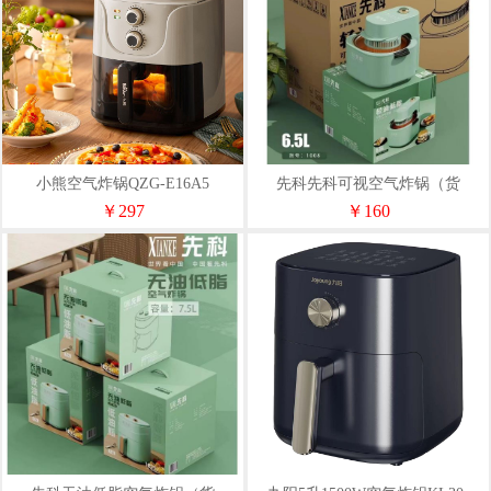
小熊空气炸锅QZG-E16A5
先科先科可视空气炸锅（货
号-1008）
￥297
￥160