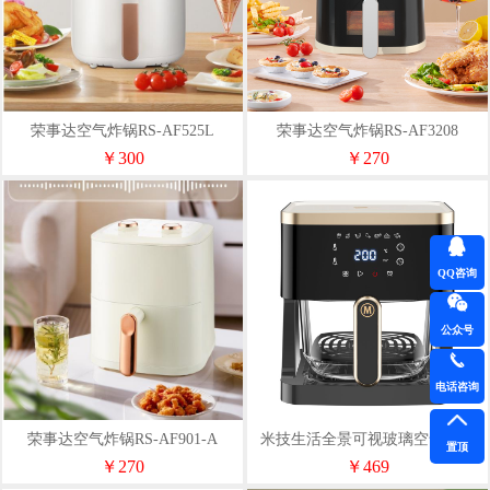
荣事达空气炸锅RS-AF525L
荣事达空气炸锅RS-AF3208
￥300
￥270
QQ咨询
公众号
电话咨询
荣事达空气炸锅RS-AF901-A
米技生活全景可视玻璃空气炸锅
置顶
AF-L4536
￥270
￥469