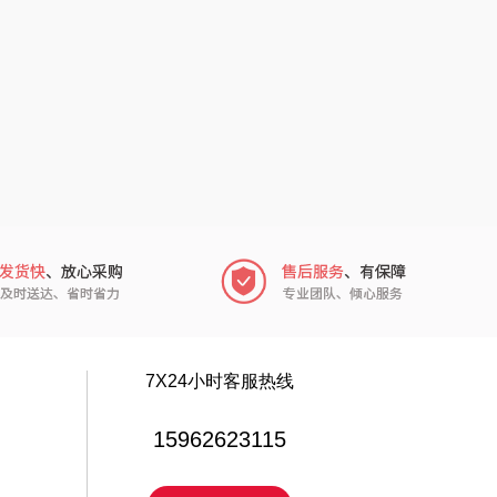
厨邦
粒上皇
中华
民间造物
嘉禾月
瑞驰SWICKY
金龙鱼
香畴
冠军
施耐德
乐而雅
苏菲
KEPO
嗑西西
7X24小时客服热线
稻梁菽
得一茶
15962623115
茶马世家
陈克明