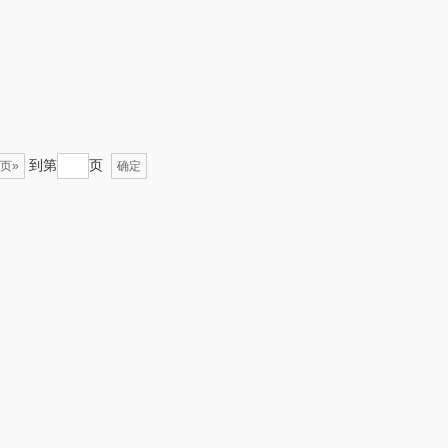
类）
锡品源
狮峰
悦湘湖
万华茶林
keep
kaco
到第
页
页»
确定
绿鼻子
乐扣乐扣（箱包杯
壶）
康恩贝
WENGER/威戈
娜（包销款）
冈州故事
半亩川
双立人
艾可熊
万益蓝
护舒宝
顺然