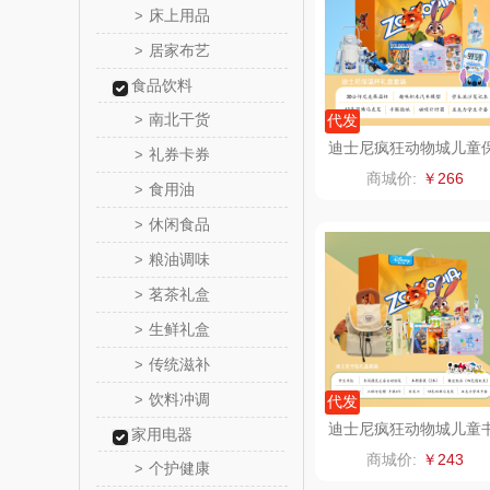
床上用品
>
居家布艺
>
爱润丝
食品饮料
罗尔
南北干货
>
代发
迪士尼疯狂动物城儿童
礼券卡券
>
飞利
温杯玩具、文具大礼包
商城价:
￥266
装7件套8882
食用油
>
保卫蛋
休闲食品
>
粮油调味
>
洛克星
茗茶礼盒
>
五芳
生鲜礼盒
>
传统滋补
>
皇家粮
饮料冲调
>
代发
尹谜
迪士尼疯狂动物城儿童
家用电器
包文具大礼包套装9件
商城价:
￥243
个护健康
8881
>
荣事达（品