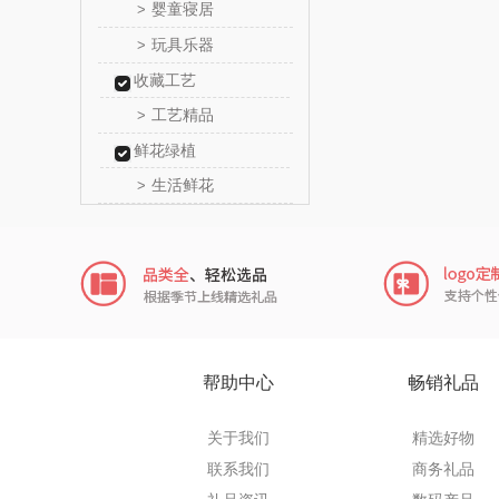
婴童寝居
>
信科
玩具乐器
>
收藏工艺
乐扣乐扣
工艺精品
>
电）
康巴赫（包
鲜花绿植
生活鲜花
>
鲸选码
太力
向物
folli foll
帮助中心
畅销礼品
乐事
关于我们
精选好物
田知
联系我们
商务礼品