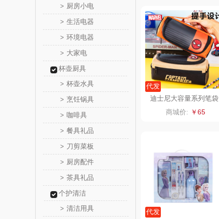
厨房小电
>
味滋源（包
生活电器
>
环境电器
>
真不
大家电
>
洁丽雅（包
杯壶厨具
杯壶水具
>
代发
五丰黎
迪士尼大容量系列笔袋
烹饪锅具
>
（单色透明袋）A8316
商城价:
￥65
咖啡具
>
立时olay
餐具礼品
>
泉尔
刀剪菜板
>
厨房配件
>
奈斯派
茶具礼品
>
邻家饭
个护清洁
清洁用具
>
天琴
代发