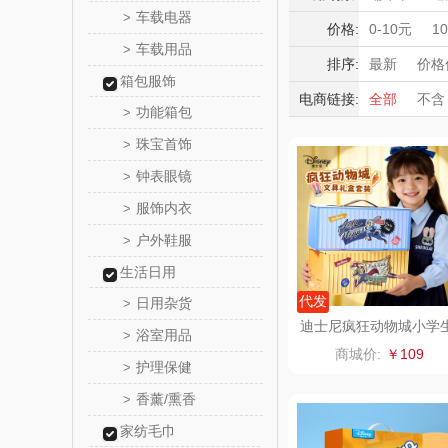
新秀
车载电器
>
积分礼品
价格:
0-10元
1
车载用品
>
暖冬好物
momo（
排序:
最新
价格
箱包服饰
高端送礼
电商链接:
全部
不含
西屋（运动
功能箱包
>
保险礼品
珠宝首饰
母亲节
父
>
DGI
钟表眼镜
>
元朗荣
服饰内衣
>
户外鞋服
>
斯凯奇SKE
生活日用
S
立白（包
代发
日用杂货
>
迪士尼疯狂动物城小学
浴室用品
>
全套文具礼盒套装A902
锦礼
商城价:
￥109
5
护理保健
>
润心
香薰/熏香
>
家纺毛巾
悦滋