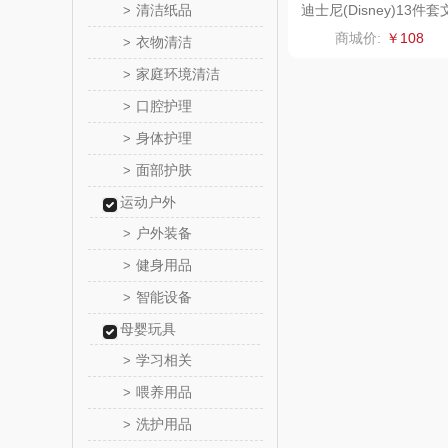
清洁纸品
迪士尼(Disney)13件套
>
具套装DM0934
傲胜OS
商城价:
￥108
衣物清洁
>
家庭环境清洁
>
温仑山（电
口腔护理
>
澜沧古
身体护理
>
面部护肤
>
吉潮瑞
运动户外
海信
户外装备
>
健身用品
>
Alluflon
智能设备
>
福临
母婴玩具
学习相关
>
北欧沃
喂养用品
>
洗护用品
>
正负