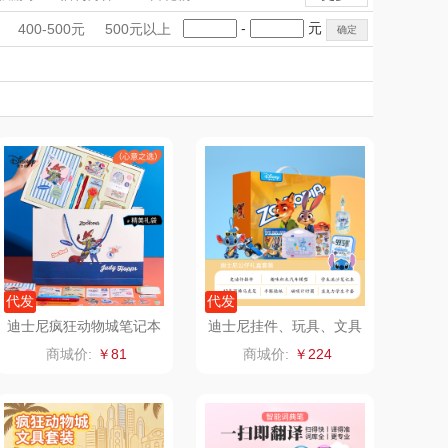
LOHOLO
途柏丽TOBERLIR
手礼盒
会议礼品
国潮文创
-
元
400-500元
500元以上
匠心萌宠
科技感礼品
中国风
YOTTOY
创意礼品
女神节
奶企礼品
银行礼品
堂马氏铺子
蔬果园（代理商）
七夕节
建党节
圣诞节
教师节
伯纳德
万象
 超柔床品
三只松鼠（代理
商）
味（代理商）
LUING BOX
康宁
京意之选
代发
代发
迪士尼疯狂动物城笔记本
迪士尼挂件、玩具、文具
套装儿童记事本手账本A
大礼包套装7件套8880
 MILITARY
罗莱超柔床品
商城价:
￥81
商城价:
￥224
90217
睿嫣
竹盐
倍瑞傲
安宝笛