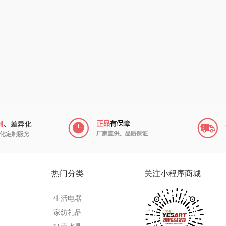
南方寝饰
瓷咖什
氛围部落
（小家
厨创妈咪
传应
陇间柒月(包销款)
销款）
元黍
高原宏
睡眠博士
头
家之礼
啄木鸟PLOVER
胡姬花
（家纺）
象印
福礼掌柜
迪士尼（数码类）
来伊份
五谷磨房
她妍社
ie
品存
爱国者
尔木萄
热门分类
关注小程序商城
途雅
HYUNDAI（电器
莱克
生活电器
类）
府
吉米
碧云泉
普沃达
家纺礼品