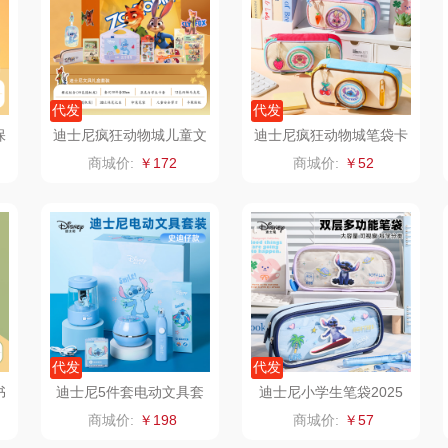
婷
形象派
花卉诗
小天鹅
RO
仕
拜灭士
舒蕾（定制款）
洁玉（定制款）
富昌
代发
代发
保
迪士尼疯狂动物城儿童文
迪士尼疯狂动物城笔袋卡
浦
荣诚
周六福
江中猴姑
套
具大礼包套装9件套8879
通大容量小学生文具盒A
商城价:
￥172
商城价:
￥52
83468
蛋
马克图布
苏泊尔（代理商）
九阳（代理商）
球
梵沐
骆驼
VVC
斋
立家
泸溪河桃酥
中茶
仓
干饭熊饱饱
汉美驰
梦洁家纺
代发
代发
金龙鱼（包销款）
先科
德菲摩尔
书
迪士尼5件套电动文具套
迪士尼小学生笔袋2025
套
装A90060
新款大容量文具盒高颜值
商城价:
￥198
商城价:
￥57
A83359
牌方）
得力
润本（套装类）
浪莎