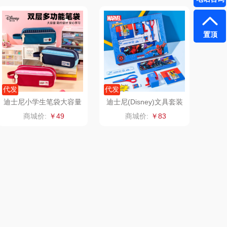
铮铭
臻牧
置顶
千问
杜邦（餐具类）
洽洽
奥克斯
代发
代发
良品（代理
味滋源（品牌方）
迪士尼小学生笔袋大容量
迪士尼(Disney)文具套装
文具盒2025新款防水双
DM6049A-4蜘蛛侠蓝
商城价:
￥49
商城价:
￥83
商）
呼也
梦洁
层A83224
丽耳
三胖蛋
宏太
都乐Dole
欧丽薇兰
易路达
汤姆逊
皮尔卡丹（皮具