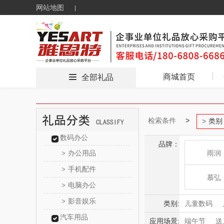
网站地图
商城首页
全部礼品
检索条件
类别
数码办公
品牌：
办公用品
雨润
>
手机配件
>
慕弘
电脑办公
>
影音娱乐
>
bulu＆bl
类别:
儿童数码
汽车用品
儿童拉杆箱
应用场景:
端午节
送