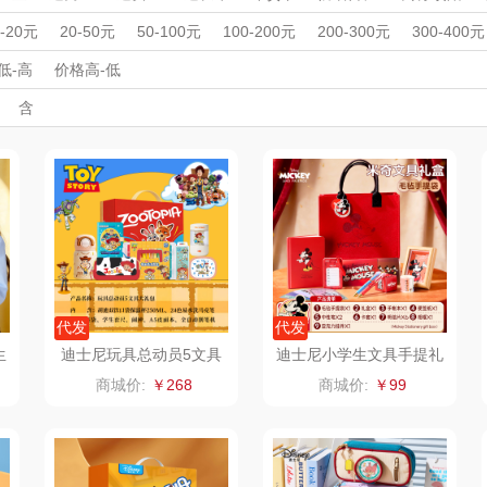
丽
夏普SHARP
东方沁
绽家
HO
周年庆礼品
春游踏青
开学季礼品
毕业季礼品
开门红专区
伴
0-20元
20-50元
50-100元
100-200元
200-300元
300-400元
杯壶）
外事出国
大嘴猴（杯壶厨具
入职礼
高颜值礼品
觅菓
IP联名款
企业团建
MOVA
展会礼品
低-高
价格高-低
开业乔迁
乡村振兴
定制案例
珠宝礼品
酒店旅游
高校礼品
含
雨伞）
户外）
非一FETANA
乐扣乐扣（家居/
星巴克（杯壶/包
宝
建材礼品
政企单位
房地产礼品
汽车礼品
进店礼
情人节
亲节
儿童节
中秋节
建军节
护士节
重阳节
小家电）
袋）
唯宝
姑苏渔歌
纺王
华
纽曼Newmine
纽曼Newmine
佳帮手
罗莱
（线下款）
（线上款）
CHER
可口可乐Coca Col
沃莱
十二夏天
百草
a
销款）
润本（套装）
乐班
戴可思
代发
代发
生
迪士尼玩具总动员5文具
迪士尼小学生文具手提礼
1
大礼包A9912
盒学习用品A90202-M1
阿茜娅（AGIA）
卓然
首佩
SWISS
商城价:
￥268
商城价:
￥99
奈雪茶院
奈雪的茶
克洛特
木
丝丽诺妃
睿嫣润膏
锐致