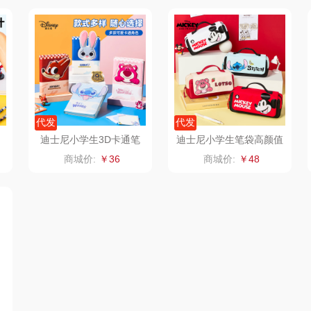
销款）
英红（包销款）
八马（包销款）
雅莉格丝
二
富安娜（包销款
西屋（小家电）
渝情渝礼
1）
销款）
云栖桦田
长寿花
百事食品
代发
代发
红
小胖爪
有色
可可满分
无印
迪士尼小学生3D卡通笔
迪士尼小学生笔袋高颜值
0
记本疯狂动物城创意记事
铅笔盒初高中生大容量文
商城价:
￥36
商城价:
￥48
ks
银小燕
京荟堂
富昌
本A75059
具盒A83212
思
润培
品胜
百事（饮具类）
索
小度
索爱（个护类）
创维（手表类）
香
赫兰希
丸美
几梦
朗赫
果兹
西屋（风扇类）