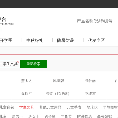
开学季
中秋好礼
防暑防暑
代发专区
：学生文具
重新检索
蟹太太
凤凰牌
凯仕丽
蔻斯汀
洁柔（代理商）
克维杰
ue
八方礼
云上好食光
云上布拉
儿童背包
学生文具
其他儿童用品
儿童手表
地球仪
早教益智
画具画材
电纸书
儿童
送男士
送女士
送长辈
年货节
防暑降温
商务馈赠