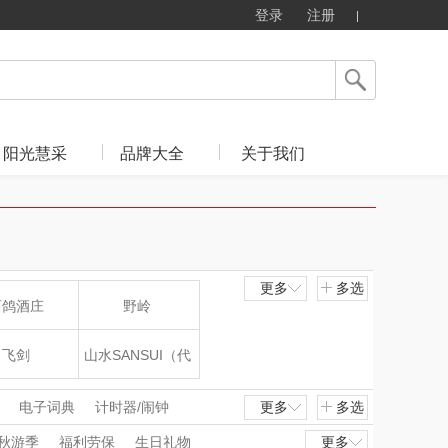
登录
注册
阳光慧采
品牌大全
关于我们
更多
多选
西鸽酒庄
野岭
飞剑
山水SANSUI（代
理商）
片仔癀
山本
电子词典
计时器/闹钟
更多
多选
秋游季
福利劳保
生日礼物
更多