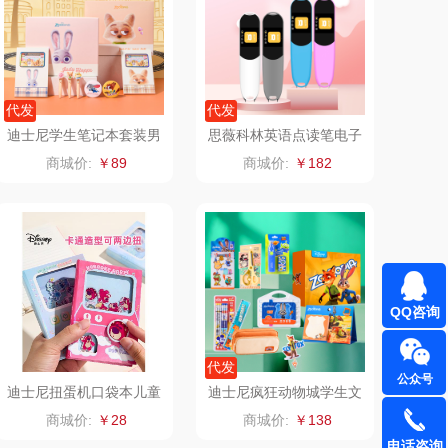
BAM老板
康夫
（定制款）
爱国者（移动电
代发
代发
迪士尼学生笔记本套装男
思薇科林英语点读笔电子
源）
江中食疗
凤凰
女孩卡通精致手帐本礼盒
词典智能扫读笔点读笔A
商城价:
￥89
商城价:
￥182
A73231
16
晒瑞
实丰文化
漫沃星系
TCL
山萃
可益康
QQ咨询
BTSM
路悠悠
代发
公众号
保宁
伊莎贝拉
迪士尼扭蛋机口袋本儿童
迪士尼疯狂动物城学生文
解压摇摇乐小学生记事本
具大礼包8669
商城价:
￥28
商城价:
￥138
A75199
雅鹿
圣耳
电话咨询