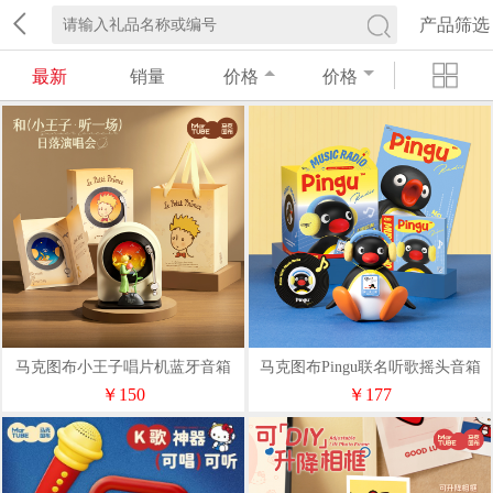
产品筛选
最新
销量
价格
价格
马克图布小王子唱片机蓝牙音箱
马克图布Pingu联名听歌摇头音箱
——礼袋款
￥150
￥177