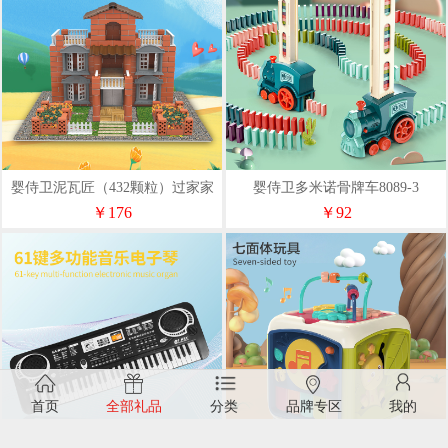
婴侍卫泥瓦匠（432颗粒）过家家
婴侍卫多米诺骨牌车8089-3
DIY套装208
￥176
￥92
首页
全部礼品
分类
品牌专区
我的