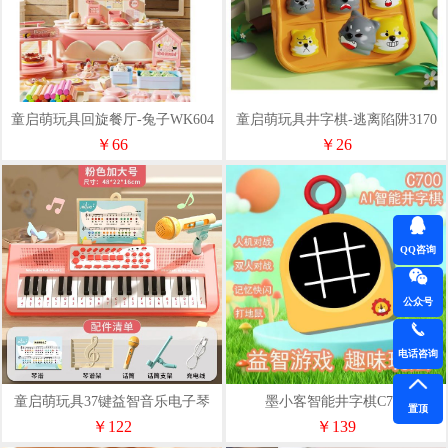
童启萌玩具回旋餐厅-兔子WK604
童启萌玩具井字棋-逃离陷阱3170
￥66
￥26
QQ咨询
公众号
电话咨询
童启萌玩具37键益智音乐电子琴
墨小客智能井字棋C700
置顶
￥122
￥139