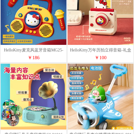
HelloKitty麦克风蓝牙音箱MG25-
HelloKitty万年历拍立得音箱-礼盒
68
版
￥186
￥100