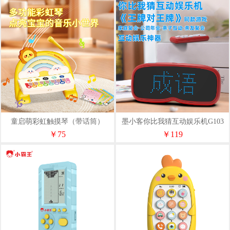
童启萌彩虹触摸琴（带话筒）
墨小客你比我猜互动娱乐机G103
58088
￥75
￥119