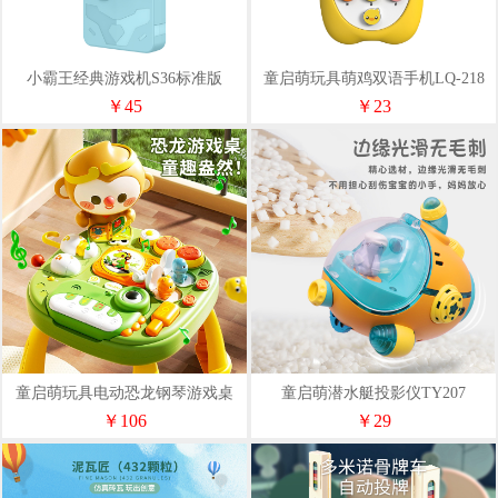
小霸王经典游戏机S36标准版
童启萌玩具萌鸡双语手机LQ-218
￥45
￥23
童启萌玩具电动恐龙钢琴游戏桌
童启萌潜水艇投影仪TY207
59016
￥106
￥29