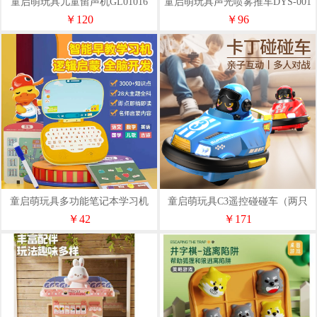
童启萌玩具儿童留声机GL01016
童启萌玩具声光喷雾推车DYS-001
￥120
￥96
童启萌玩具多功能笔记本学习机
童启萌玩具C3遥控碰碰车（两只
LQ-257
装）
￥42
￥171