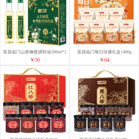
富昌临门山茶橄榄调和油500ml*2
富昌临门每日珍膳礼盒1400g
￥50
￥64