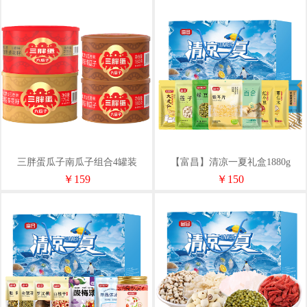
三胖蛋瓜子南瓜子组合4罐装
【富昌】清凉一夏礼盒1880g
￥159
￥150