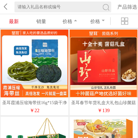
产品筛选
最新
销量
价格
价格
圣耳霞浦压缩海带丝16g*15袋干净
圣耳春节年货礼盒大礼包山珍菌菇
方便好吃煲汤
野生菌类干货汤料包干货新送礼
￥22
￥139