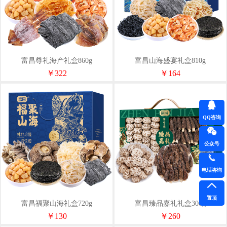
富昌尊礼海产礼盒860g
富昌山海盛宴礼盒810g
￥322
￥164
QQ咨询
公众号
电话咨询
置顶
富昌福聚山海礼盒720g
富昌臻品嘉礼礼盒300g
￥130
￥260