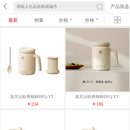
产品筛选
最新
销量
价格
价格
东方沁轻养炖杯DFQ-YT-
东方沁轻养炖杯DFQ-YT-
SY01（茶漏款）
SY01（标准款）
￥234
￥186