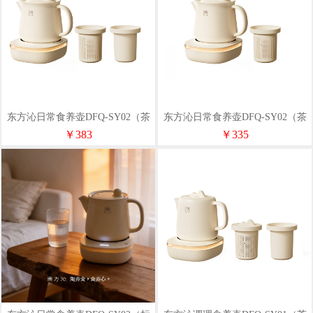
东方沁日常食养壶DFQ-SY02（茶
东方沁日常食养壶DFQ-SY02（茶
漏+炖盅款）
漏款）
￥383
￥335