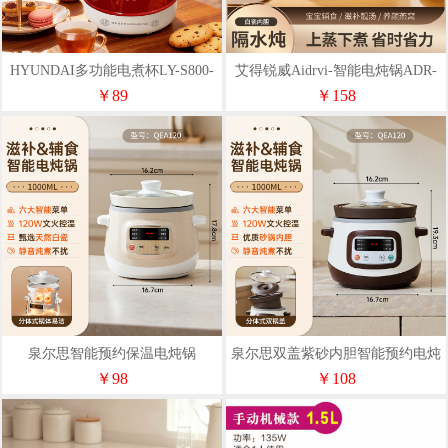
HYUNDAI多功能电煮杯LY-S800-
艾得锐威Aidrvi-智能电炖锅ADR-
1
1101
￥89
￥158
泉尔思智能预约保温电炖锅
泉尔思双盖紫砂内胆智能预约电炖
QEA120（发货颜色随机）
锅QEA120
￥98
￥108