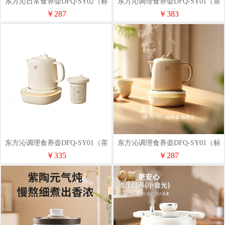
东方沁日常食养壶DFQ-SY02（标
东方沁调理食养壶DFQ-SY01（茶
准款）
漏+炖盅款）
￥287
￥383
东方沁调理食养壶DFQ-SY01（茶
东方沁调理食养壶DFQ-SY01（标
漏款）
准款）
￥335
￥287