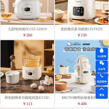
九阳电炖锅DG15Z-GD619
龙的微压多功能煲LD-FS25C
￥260
￥159
QQ咨询
公众号
电话咨询
置顶
厨创妈咪多功能电炖盅KT-DZ-
BRUNO姆明款辅食机BZK-
200D
FSJ6LH01-MOOMIN
￥113
￥406