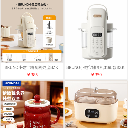
BRUNO小饱宝辅食机炖盅BZK-
BRUNO小饱宝辅食机316L款BZK-
FSJ6SH01炖盅IV
FSJ6LH01标配
￥385
￥350