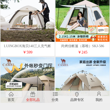
LUINGBOX海贝140三人充气帐
尚烤佳帐篷（慕唯）SKJ-586
LB02030102
￥599
￥245
首页
全部礼品
分类
品牌专区
我的