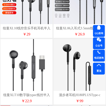
纽曼XL10线控音乐手机耳机半入
纽曼XL06入耳式3.5mm线控耳机
耳式3.5mm
多色
QQ咨询
￥29
￥26.9
公众号
电话咨询
置顶
纽曼XLT10数字版typec线控半入
漫步者耳机H180PLUSType-c
耳式耳机多色
￥22.9
￥99