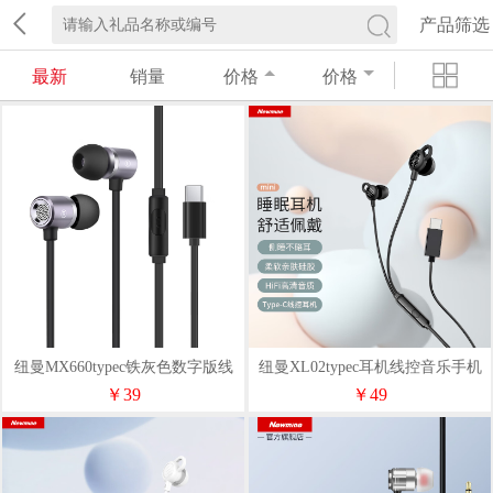
产品筛选
最新
销量
价格
价格
纽曼MX660typec铁灰色数字版线
纽曼XL02typec耳机线控音乐手机
控耳机锖色
数字耳机多色
￥39
￥49