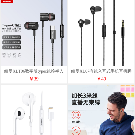
纽曼XLT06数字版typec线控半入
纽曼XL07有线入耳式手机耳机睡
耳式耳机多色
眠耳机
￥39
￥49