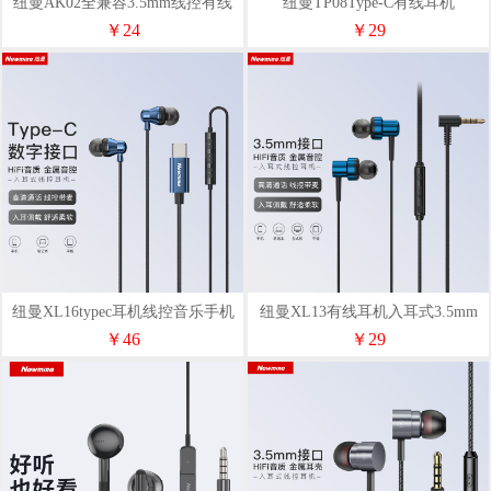
纽曼AK02全兼容3.5mm线控有线
纽曼TP08Type-C有线耳机
耳机白色
￥24
￥29
纽曼XL16typec耳机线控音乐手机
纽曼XL13有线耳机入耳式3.5mm
耳机
两色
￥46
￥29