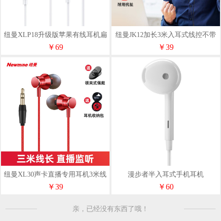
纽曼XLP18升级版苹果有线耳机扁
纽曼JK12加长3米入耳式线控不带
头入耳
麦
￥69
￥39
纽曼XL30声卡直播专用耳机3米线
漫步者半入耳式手机耳机
不带麦
H180PLUS
￥39
￥60
亲，已经没有东西了哦！