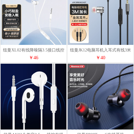
纽曼XL02有线降噪隔3.5接口线控
纽曼JK12电脑耳机入耳式有线3米
耳机多色
加长线带麦线控耳机锖色
￥46
￥40