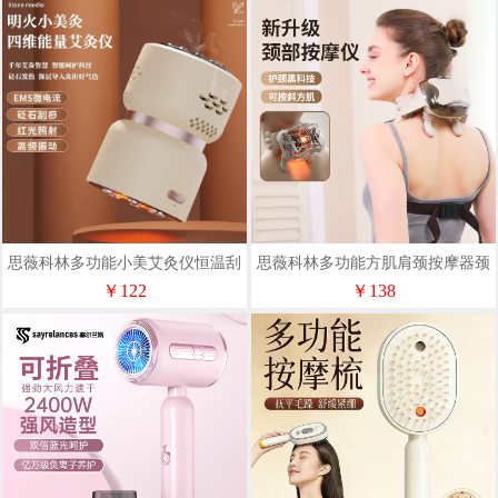
思薇科林多功能小美艾灸仪恒温刮
思薇科林多功能方肌肩颈按摩器颈
痧仪按摩仪sm1688
部按摩仪C63
￥122
￥138