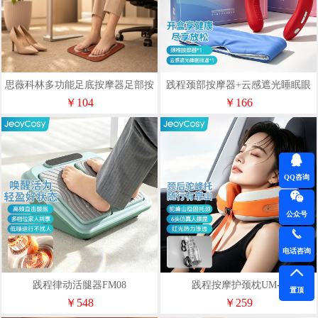
思薇科林多功能足底按摩器足部按
践程颈部按摩器+云感遮光睡眠眼
摩仪YK-JD01
罩GH11
￥104
￥166
QQ咨询
公众号
电话咨询
践程律动活腿器FM08
践程按摩护颈枕UM-4
置顶
￥548
￥259