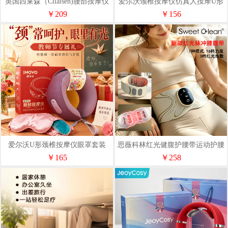
英国西莱森（Cilaisen)腰部按摩仪
爱尔沃颈椎按摩仪仿真人按摩U形
CP-MW8
枕
￥209
￥156
爱尔沃U形颈椎按摩仪眼罩套装
思薇科林红光健腹护腰带运动护腰
带热敷按摩仪YK-JF08
￥165
￥258