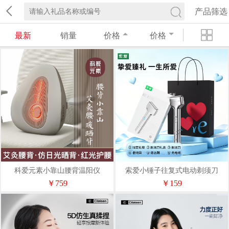
产品筛选
最新
销量
价格
价格
科爱元素小靠山腰背温阳仪
索爱小锤子往复式电动剃须刀
CI194A
M66（送手提袋）
￥759
￥159