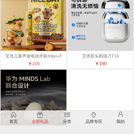
艾优儿童声波电动牙刷A9pro-F
艾优双头剃须刀T3A
￥210
￥190
首页
全部礼品
分类
品牌专区
我的