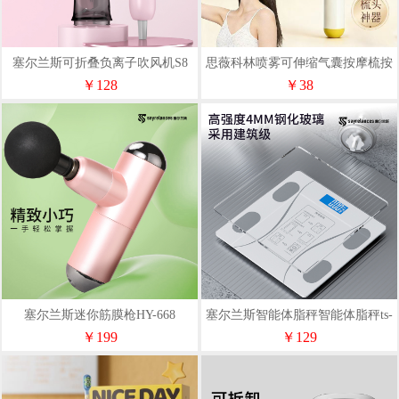
塞尔兰斯可折叠负离子吹风机S8
思薇科林喷雾可伸缩气囊按摩梳按
摩梳JY-603
￥128
￥38
塞尔兰斯迷你筋膜枪HY-668
塞尔兰斯智能体脂秤智能体脂秤ts-
c66
￥199
￥129