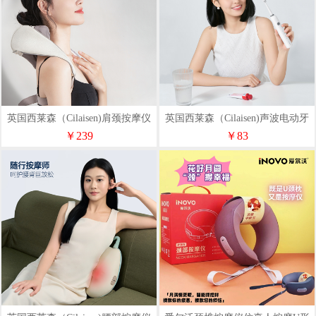
英国西莱森（Cilaisen)肩颈按摩仪
英国西莱森（Cilaisen)声波电动牙
CP-N5
刷CP-T9
￥239
￥83