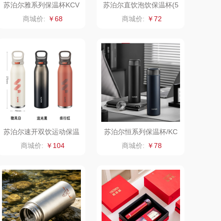
苏泊尔雅系列保温杯KCV
苏泊尔直饮泡饮保温杯(5
45DB10
00ml)KCV50DW10
乐心
康巴赫（锅具类）
商城价:
￥68
商城价:
￥72
三头鹰
博牌
棉芽
伊莱克斯
浦（音频类）
珍视明
乐千厨
悠米UURMI
苏泊尔速开双饮运动保温
苏泊尔恒系列保温杯/KC
味滋源
玺魁
杯KCV60DL20
V38CA10
商城价:
￥104
商城价:
￥78
喜临门
禹鸿物予
朱炳仁铜
高洁丝
瓷咖什
氛围部落