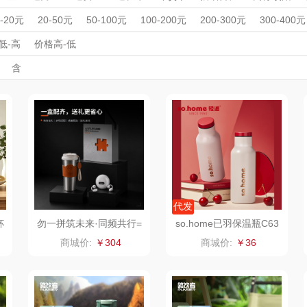
LO
途柏丽TOBERLIR
momo（杯壶）
大嘴猴（杯壶厨具
周年庆礼品
春游踏青
开学季礼品
毕业季礼品
开门红专区
伴
0-20元
20-50元
50-100元
100-200元
200-300元
300-400元
雨伞）
宠
外事出国
YOTTOY
入职礼
高颜值礼品
西屋（运动户外）
IP联名款
企业团建
非一FETANA
展会礼品
乐扣
低-高
价格高-低
开业乔迁
乡村振兴
定制案例
珠宝礼品
酒店旅游
高校礼品
含
铺子
蔬果园（代理商）
DGI
唯宝
建材礼品
政企单位
房地产礼品
汽车礼品
进店礼
情人节
亲节
儿童节
中秋节
建军节
护士节
重阳节
德
万象
元朗荣华
纽曼Newmine
纽曼
（线下款）
（
床品
三只松鼠（代理
斯凯奇SKECHER
可口可乐Coca Col
商）
S
a
理商）
LUING BOX
立白（包销款）
润本（套装）
京意之选
锦礼
阿茜娅（AGIA）
代发
杯
勿一拼筑未来·同频共行=
so.home已羽保温瓶C63
中秋节商务礼品套装企业
0-37
ITARY
罗莱超柔床品
润心
奈雪茶院
商城价:
￥304
商城价:
￥36
送客户
竹盐
悦滋木
丝丽诺妃
傲
安宝笛
爱润丝婷
形象派