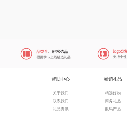
鹏程
沃隆
友望
德亚
凡士
Aroma Li
帮助中心
畅销礼品
亿瞬
关于我们
精选好物
联系我们
商务礼品
荣事达厨具
礼品资讯
数码产品
款）
小黄