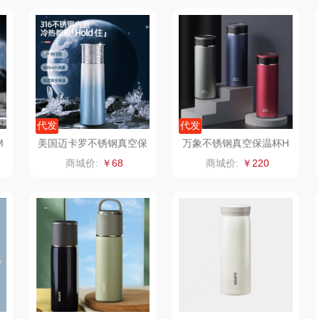
臻牧
真不二
富安娜（包销款
西屋
1）
杜邦（餐具类）
洁丽雅（包销款）
云栖桦田
奥克斯
五丰黎红
小胖爪
代发
代发
（代理
味滋源（品牌方）
立时olayks
银小燕
M
美国迈卡罗不锈钢真空保
万象不锈钢真空保温杯H
温杯MC-6510BW
21L
商城价:
￥68
商城价:
￥220
梦洁
泉尔思
润培
三胖蛋
奈斯派索
小度
索爱
都乐Dole
邻家饭香
赫兰希
兰
易路达
天琴
朗赫
逊
皮尔卡丹（皮具
傲胜OSIM
360