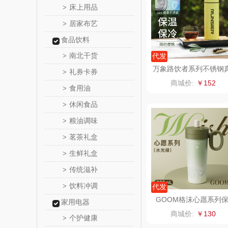
床上用品
>
居家布艺
>
ROBAM
食品饮料
富昌（定
南北干货
>
代发
万象路饮者系列不锈钢
礼券卡券
>
江中食
空保温杯H116S
商城价:
￥152
食用油
>
晒瑞
休闲食品
>
粮油调味
>
漫沃星
茗茶礼盒
>
山萃
生鲜礼盒
>
传统滋补
>
BTSM
饮料冲调
>
代发
保宁
GOOM格沫心愿系列
家用电器
温杯
商城价:
￥130
个护健康
>
雅鹿