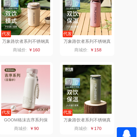
（定制款）
洁玉（定制款）
周六福
江中猴姑
代发
代发
万象路饮者系列不锈钢真
万象路饮者系列不锈钢真
尔（代理商）
九阳（代理商）
空保温咖啡杯C8
空保温双饮杯C5
商城价:
￥160
商城价:
￥158
骆驼
VVC
溪河桃酥
中茶
汉美驰
梦洁家纺
先科
德菲摩尔
代发
代发
（套装类）
浪莎
GOOM格沫吉序系列保
万象路饮者系列不锈钢真
温杯
空保温双饮杯C6
商城价:
￥90
商城价:
￥170
（包销款）
雅莉格丝