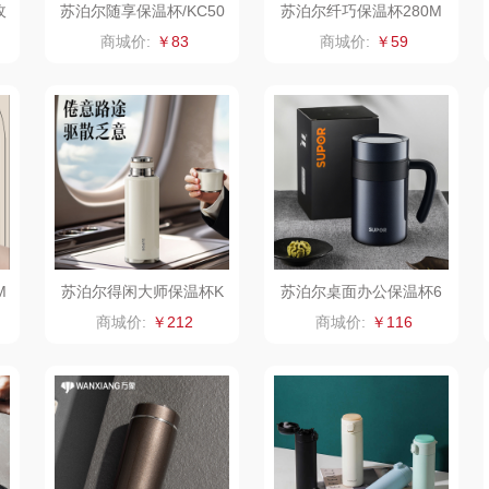
玫
苏泊尔随享保温杯/KC50
苏泊尔纤巧保温杯280M
0
HY30
L.珍珠白/KCV28AK10
类）
源
狮峰
温仑山（电器类）
洁丽雅（代理商）
商城价:
￥83
商城价:
￥59
湖
万华茶林
澜沧古茶
海尔
kaco
吉潮瑞鲜
飞利浦新安怡
子
乐扣乐扣（箱包杯
海信
乐美雅（餐具类）
飞利
壶）
贝
WENGER/威戈
Alluflon阿路弗仑
爱仕达
M
苏泊尔得闲大师保温杯K
苏泊尔桌面办公保温杯6
销款）
冈州故事
福临门
卜珂
CV60EC10
00MLKCV60AU10
商城价:
￥212
商城价:
￥116
川
双立人
北欧沃朗
郎氏达
熊
万益蓝
正负零
七匹狼
宝
顺然
信科
南方寝饰