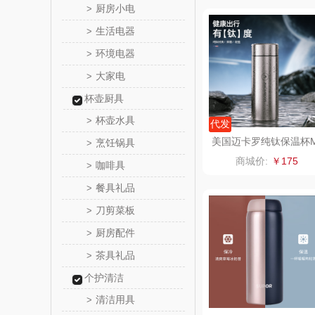
厨房小电
>
铮铭
生活电器
>
环境电器
>
千问
大家电
>
洽洽
杯壶厨具
杯壶水具
>
代发
无印良品
美国迈卡罗纯钛保温杯
烹饪锅具
>
C-9450BW
商城价:
￥175
咖啡具
商）
>
呼也
餐具礼品
>
丽耳
刀剪菜板
>
厨房配件
>
宏太
茶具礼品
>
欧丽薇
个护清洁
清洁用具
>
汤姆