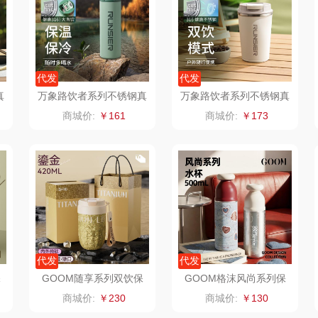
老板
康夫
罗尔仕
拜灭士
舒蕾
制款）
爱国者（移动电
飞利浦
荣诚
代发
代发
真
万象路饮者系列不锈钢真
万象路饮者系列不锈钢真
源）
疗
凤凰
保卫蛋蛋
马克图布
苏泊
空保温直饮杯A22S
空保温咖啡杯C9
商城价:
￥161
商城价:
￥173
实丰文化
洛克星球
梵沐
系
TCL
五芳斋
立家
泸
可益康
皇家粮仓
干饭熊饱饱
路悠悠
尹谜
金龙鱼（包销款）
代发
代发
伊莎贝拉
荣事达（品牌方）
得力
润本
保
GOOM随享系列双饮保
GOOM格沫风尚系列保
温杯
温杯
商城价:
￥230
商城价:
￥130
圣耳
味滋源（包销款）
英红（包销款）
八马