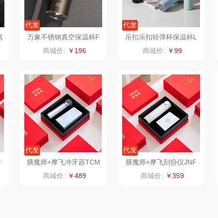
粒上皇
乐扣乐扣（小家
厨创妈咪
代发
代发
电）
民间造物
康巴赫（包销款）
元黍
离
万象不锈钢真空保温杯F
乐扣乐扣轻弹杯保温杯L
73L
HC3101
商城价:
￥196
商城价:
￥99
月
瑞驰SWICKY
鲸选码头
家之礼
啄木鸟
鱼
香畴
太力
象印
施耐德
向物
来伊份
雅
苏菲
folli follie
品存
代发
代发
嗑西西
乐事
途雅
HYU
F
膳魔师+摩飞冲牙器TCM
膳魔师+摩飞刮痧仪JNF
BSMF108N-52
MR7102-51
商城价:
￥489
商城价:
￥359
菽
得一茶
田知府
吉米
家
陈克明
翼眠
TKK
奥帝