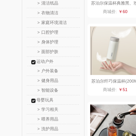
清洁纸品
苏泊尔保温杯典雅黑、
>
瑰金(380ml)KC38FP1
锡品
商城价:
￥60
衣物清洁
>
家庭环境清洁
>
悦湘
口腔护理
>
keep
身体护理
>
面部护肤
>
绿鼻
运动户外
康恩
户外装备
>
健身用品
>
苏泊尔纤巧保温杯(200
富安娜（包
L)KCV20AK10
商城价:
￥51
智能设备
>
半亩
母婴玩具
学习相关
>
艾可
喂养用品
>
洗护用品
>
护舒