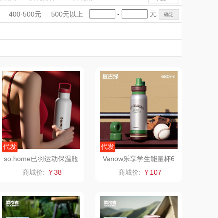
觅菓
MOVA
手礼盒
会议礼品
国潮文创
-
元
400-500元
500元以上
乐扣（家居/
科技感礼品
星巴克（杯壶/包
中国风
创意礼品
女神节
奶企礼品
银行礼品
小家电）
袋）
姑苏渔歌
纺王
七夕节
建党节
圣诞节
教师节
Newmine
佳帮手
线上款）
沃莱
十二夏天
乐班
戴可思
卓然
首佩
代发
代发
so.home已羽运动保温瓶
Vanow乐享学生能量杯6
C692A-53
80mlVO-LX68NL
奈雪的茶
克洛特
商城价:
￥38
商城价:
￥107
睿嫣润膏
锐致
花卉诗
小天鹅