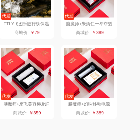
传应
陇间柒月(包销款)
代发
代发
高原宏
睡眠博士
FTLY飞图乐随行钛保温
膳魔师+朱炳仁一举夺魁
杯TB-106
雨伞【JNFZBR59】
商城价:
￥79
商城价:
￥389
PLOVER
胡姬花
（家纺）
福礼掌柜
迪士尼（数码类）
五谷磨房
她妍社
爱国者
尔木萄
代发
代发
NDAI（电器
莱克
膳魔师+摩飞美容棒JNF
膳魔师+幻响移动电源
MR7016-53
【TCMBSHX41】
商城价:
￥359
商城价:
￥389
类）
碧云泉
普沃达
尔（包销款）
左都