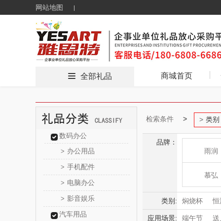
网站地图
商城首页
全部礼品
检索条件
类别
数码办公
品牌：
办公用品
雨润
>
手机配件
>
慕弘
电脑办公
>
影音娱乐
>
片仔
类别:
焖烧杯
恒
汽车用品
应用场景:
端午节
送