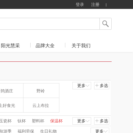
登录
注册
阳光慧采
品牌大全
关于我们
更多
多选
西鸽酒庄
野岭
上好食光
云上布拉
东方沁
绽家
玉瓷杯
钛杯
塑料杯
保温杯
更多
多选
秋游季
福利劳保
生日礼物
更多