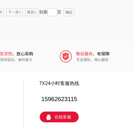
穗格氏
梦百合
到第
页
5
下一页>
尾页»
确定
瓷语花香
圣匠鲁班
祥（箱包）
君乐宝
汇可心
小甘菊
摩米士
芬神
致尚丽和
T.J.HARREN
7X24小时客服热线
（包销款）
奥苏米
15962623115
秦唐宋
伍闰堂
在线客服
极鲜港
威诗兰