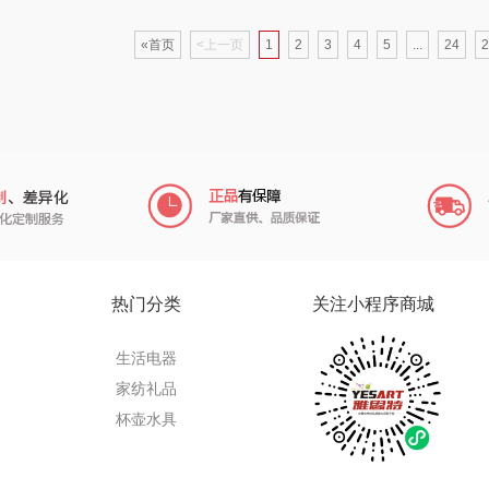
蜜丝婷
博莱克
苏泊尔（杯壶）
«首页
<上一页
1
2
3
4
5
...
24
2
浅香（包销款）
一个人的星球
声阔
思宜莱
云鲸
迪士尼（儿童类）
恒源
富佑嘉（FU+）
富光（专供款）
小仓熊
林
贝弗伦
科洛
秒秒测
ght
昔马
兰士顿
追鲸
热门分类
关注小程序商城
间
普陀山
胜源通
蓄光
小狗
生活电器
家纺礼品
（包销
猫和老鼠
皇上皇
创维（个护类）
杯壶水具
人
摩动
WayourCare
奥利贝拉