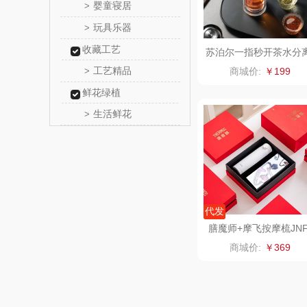
婴童寝居
>
厨邦
玩具乐器
>
收藏工艺
中华
苏泊尔一指秒开茶水分
玻璃杯
工艺精品
>
商城价:
￥199
嘉禾
鲜花绿植
生活鲜花
>
金龙
冠军
乐而
代发
KEPO
膳魔师+摩飞按摩梳JN
MR7108-54
商城价:
￥369
稻梁
茶马世