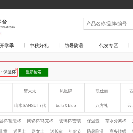
开学季
中秋好礼
防暑防暑
代发专区
：保温杯
重新检索
蟹太太
凤凰牌
凯仕丽
山水SANSUI（代
bulu＆blue
八方礼
云
理商）
癀
山本
新秀丽
夏普SHARP
温杯/暖暖杯
陶瓷杯/马克杯
玻璃杯/套装
保温壶
茶水分离杯
儿童
送男士
送女士
送长辈
年货节
防暑降温
商务馈赠