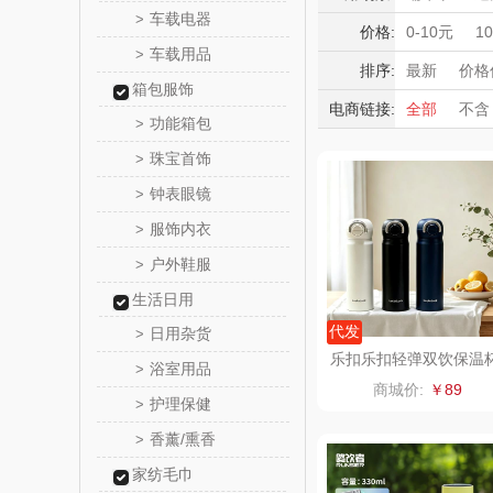
HOLOHO
车载电器
>
积分礼品
价格:
0-10元
1
车载用品
>
暖冬好物
匠心萌
排序:
最新
价格
箱包服饰
高端送礼
电商链接:
全部
不含
宝堂马氏
功能箱包
>
保险礼品
珠宝首饰
母亲节
父
>
伯纳
钟表眼镜
>
罗莱 超柔
服饰内衣
>
户外鞋服
>
百草味（代
生活日用
康宁
代发
日用杂货
>
乐扣乐扣轻弹双饮保温
浴室用品
>
LHC3217
SWISS MIL
商城价:
￥89
护理保健
>
睿嫣
香薰/熏香
>
家纺毛巾
倍瑞