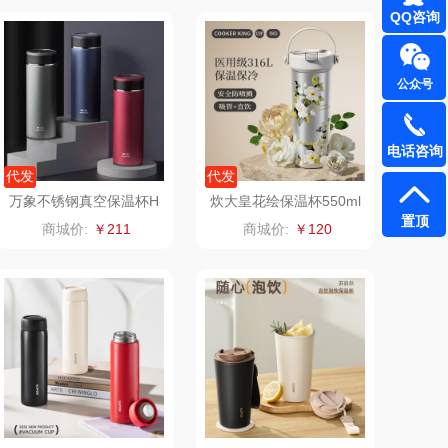
QQ咨询
（小家电）
渝情渝礼
公众号
长寿花
百事食品
有色
可可满分
电话咨询
代发
代发
京荟堂
富昌
万象不锈钢真空保温杯H
炊大皇花绘保温杯550ml
20L
(山茶花)FG55A1
置顶
商城价:
￥211
商城价:
￥120
品胜
百事（饮具类）
（个护类）
创维（手表类）
丸美
几梦
果兹
西屋（风扇类）
LK
艾美特（代理商）