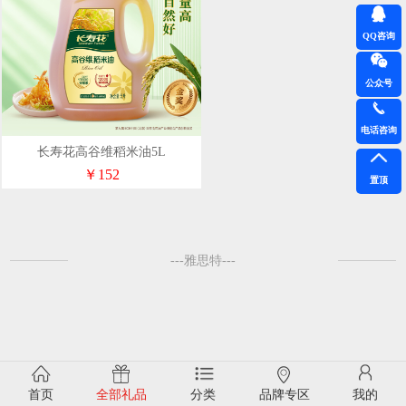
QQ咨询
公众号
电话咨询
长寿花高谷维稻米油5L
￥152
置顶
---雅思特---
首页
全部礼品
分类
品牌专区
我的