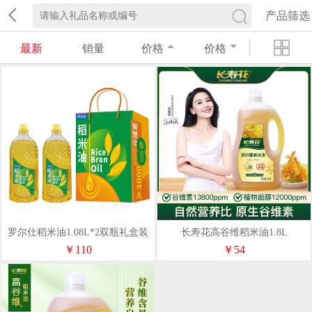
产品筛选
最新
销量
价格
价格
罗尔仕稻米油1.08L*2双瓶礼盒装
长寿花高谷维稻米油1.8L
￥110
￥54