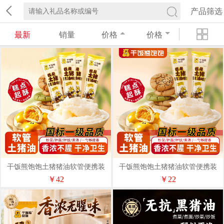
产品筛选
最新
销量
价格
价格
干饭熊饱饱土猪猪油软管便携装
干饭熊饱饱土猪猪油软管便携装
（4支装）
（2支装）
￥42
￥22