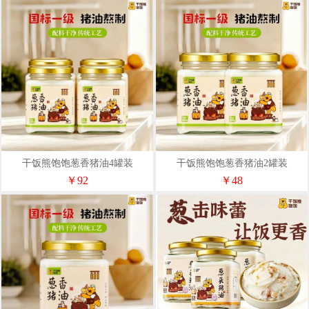
干饭熊饱饱葱香猪油4罐装
干饭熊饱饱葱香猪油2罐装
￥92
￥48