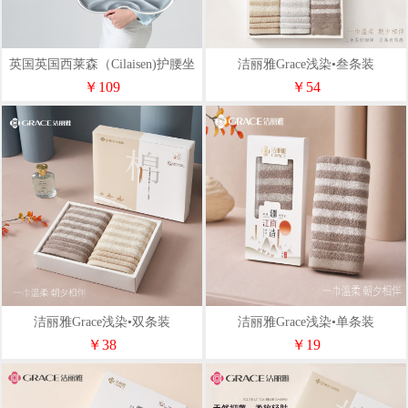
英国英国西莱森（Cilaisen)护腰坐
洁丽雅Grace浅染•叁条装
垫CP-WP2
￥109
￥54
洁丽雅Grace浅染•双条装
洁丽雅Grace浅染•单条装
￥38
￥19