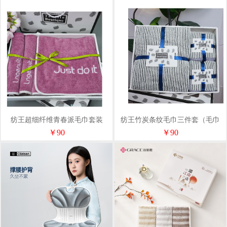
纺王超细纤维青春派毛巾套装
纺王竹炭条纹毛巾三件套（毛巾
*2+浴巾*1）
￥90
￥90