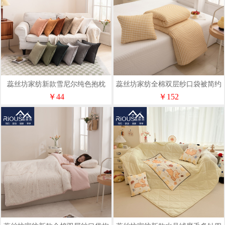
蕊丝坊家纺新款雪尼尔纯色抱枕
蕊丝坊家纺全棉双层纱口袋被简约
抱枕被
￥44
￥152