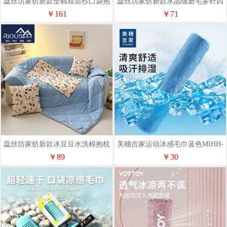
蕊丝坊家纺新款全棉双层纱口袋抱
蕊丝坊家纺新款水晶绒磨毛多针四
枕被
季款抱枕被
￥161
￥71
蕊丝坊家纺新款冰豆豆水洗棉抱枕
美穗吉家运动冰感毛巾蓝色MIHH-
被
2408096
￥89
￥30