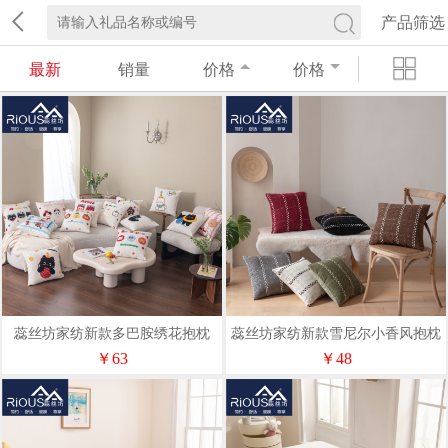
产品筛选
最新
销量
价格
价格
蕊丝坊家纺新款多巴胺绣花抱枕
蕊丝坊家纺新款雪尼尔小香风抱枕
￥63
￥48