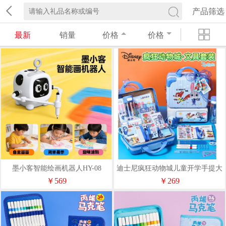
产品筛选
最新
销量
价格
价格
墨小客智能绘画机器人HY-08
迪士尼疯狂动物城儿童开学手提大
礼包学习文具礼盒A90214
￥569
￥269