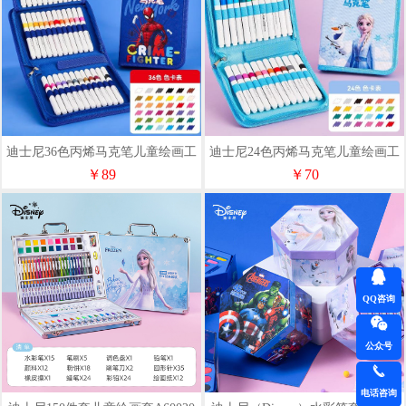
迪士尼36色丙烯马克笔儿童绘画工
迪士尼24色丙烯马克笔儿童绘画工
具A60210
具A60210
￥89
￥70
QQ咨询
公众号
电话咨询