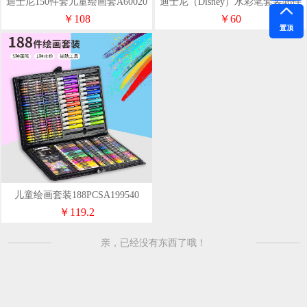
迪士尼150件套儿童绘画套A60020
迪士尼（Disney）水彩笔套装46件
绘画套装DM29407
￥108
￥60
置顶
儿童绘画套装188PCSA199540
￥119.2
亲，已经没有东西了哦！