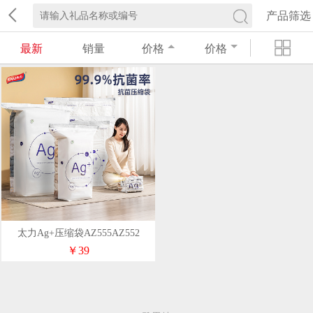
产品筛选
最新
销量
价格
价格
太力Ag+压缩袋AZ555AZ552
￥39