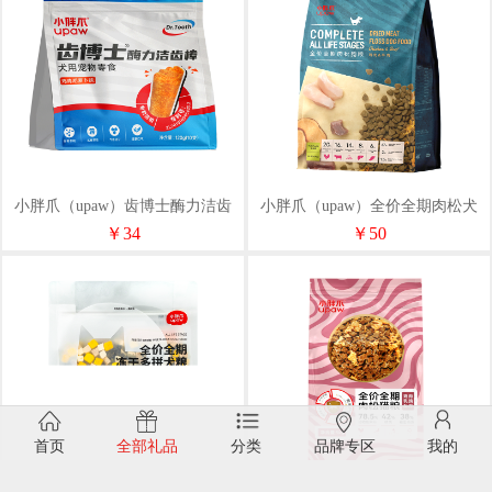
小胖爪（upaw）齿博士酶力洁齿
小胖爪（upaw）全价全期肉松犬
棒（鸡肉+胡萝卜）120g
粮1.5kg
￥34
￥50
首页
全部礼品
分类
品牌专区
我的