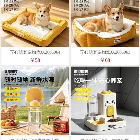
匠心萌宠宠物垫JX2606064
匠心萌宠宠物窝JX2606063
￥58
￥68