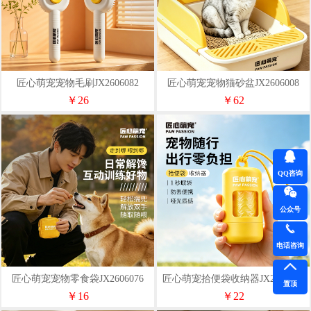
匠心萌宠宠物毛刷JX2606082
匠心萌宠宠物猫砂盆JX2606008
￥26
￥62
QQ咨询
公众号
电话咨询
匠心萌宠宠物零食袋JX2606076
匠心萌宠拾便袋收纳器JX2606015
置顶
￥16
￥22