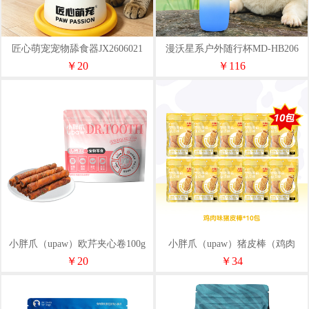
匠心萌宠宠物舔食器JX2606021
漫沃星系户外随行杯MD-HB206
￥20
￥116
小胖爪（upaw）欧芹夹心卷100g
小胖爪（upaw）猪皮棒（鸡肉
味）28g*10袋
￥20
￥34