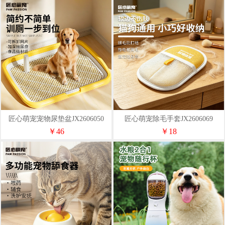
匠心萌宠宠物尿垫盆JX2606050
匠心萌宠除毛手套JX2606069
￥46
￥18