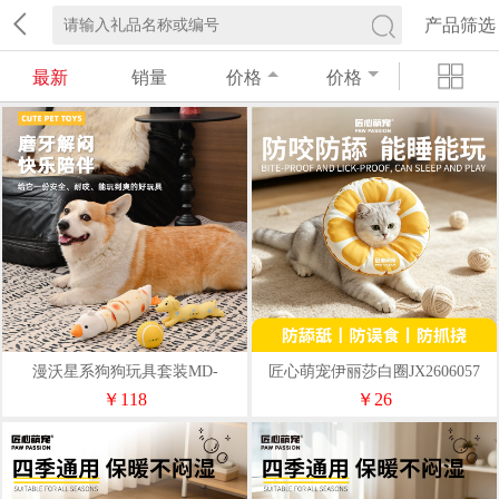
产品筛选
最新
销量
价格
价格
漫沃星系狗狗玩具套装MD-
匠心萌宠伊丽莎白圈JX2606057
WX705
￥118
￥26