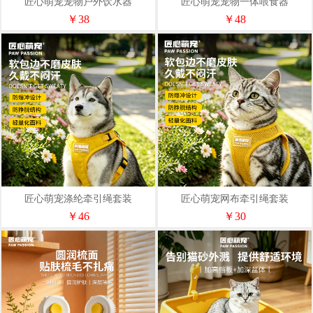
匠心萌宠宠物户外饮水器
匠心萌宠宠物一体喂食器
JX2606028
JX2606035
￥38
￥48
匠心萌宠涤纶牵引绳套装
匠心萌宠网布牵引绳套装
JX2606002
JX2606001
￥46
￥30