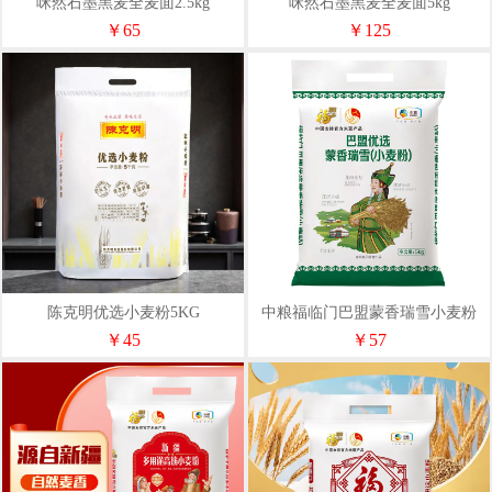
咪然石墨黑麦全麦面2.5kg
咪然石墨黑麦全麦面5kg
￥65
￥125
陈克明优选小麦粉5KG
中粮福临门巴盟蒙香瑞雪小麦粉
5kg
￥45
￥57