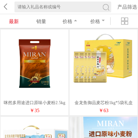
产品筛选
最新
销量
价格
价格
咪然多用途进口原味小麦粉2.5kg
金龙鱼御品麦芯粉1kg*5袋礼盒
￥35
￥63