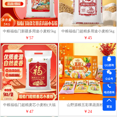
中粮福临门新疆多用途小麦粉5kg
中粮福临门超精多用途小麦粉5kg
￥57
￥45
QQ咨询
公众号
电话咨询
中粮福临门超精麦芯小麦粉(大福
山野源粮五彩果蔬面粉1kg
置顶
面)5kg
￥47
￥24