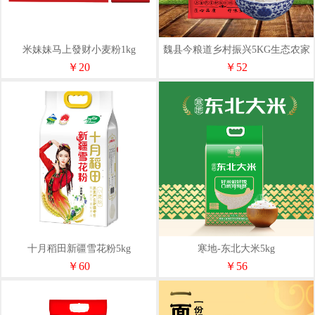
米妹妹马上發财小麦粉1kg
魏县今粮道乡村振兴5KG生态农家
米JLD020
￥20
￥52
十月稻田新疆雪花粉5kg
寒地-东北大米5kg
￥60
￥56