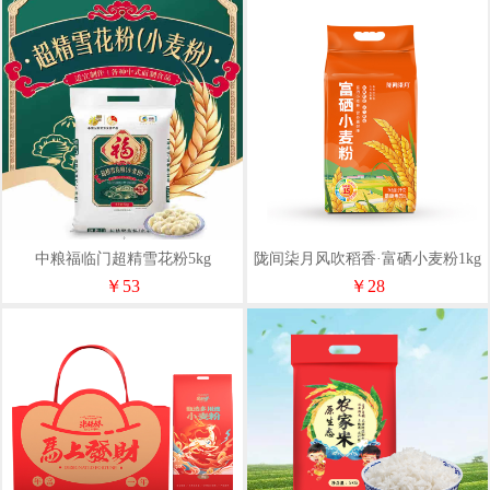
中粮福临门超精雪花粉5kg
陇间柒月风吹稻香·富硒小麦粉1kg
￥53
￥28