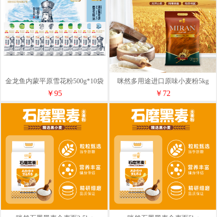
金龙鱼内蒙平原雪花粉500g*10袋
咪然多用途进口原味小麦粉5kg
礼盒
￥95
￥72