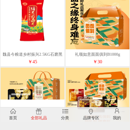
魏县今粮道乡村振兴2.5KG石磨黑
礼颂如意面面俱到B1000g
麦全麦粉JLD003
￥45
￥30
首页
全部礼品
分类
品牌专区
我的