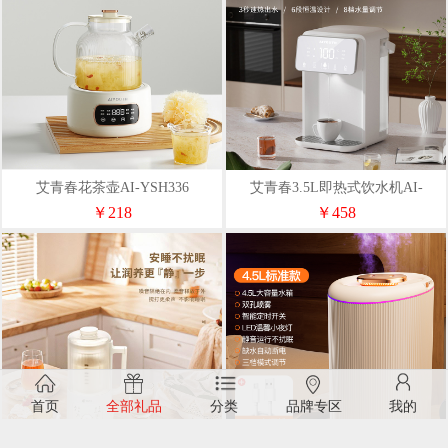
艾青春花茶壶AI-YSH336
艾青春3.5L即热式饮水机AI-
SH353
￥218
￥458
首页
全部礼品
分类
品牌专区
我的