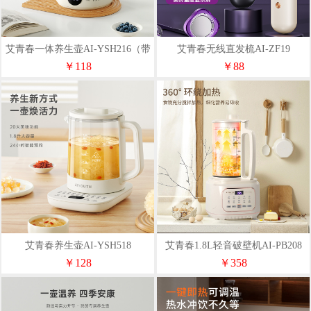
艾青春一体养生壶AI-YSH216（带
艾青春无线直发梳AI-ZF19
滤网）
￥118
￥88
艾青春养生壶AI-YSH518
艾青春1.8L轻音破壁机AI-PB208
￥128
￥358