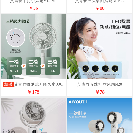
艾青春手持小风扇V12Pro
艾青春摇头桌面风扇AI-F22
￥36
￥88
慧采
艾青春收纳式升降风扇IQC-
艾青春无线挂脖风扇N20
F7200B
￥178
￥78