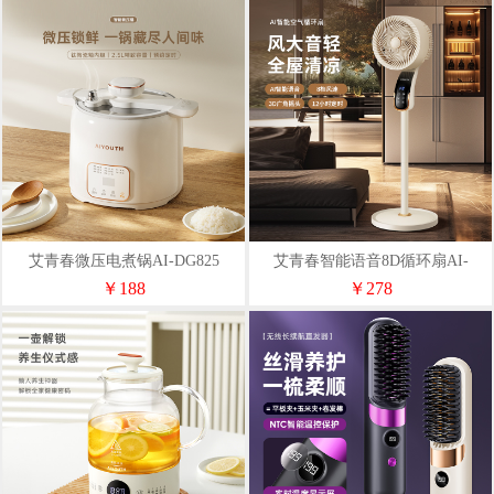
艾青春微压电煮锅AI-DG825
艾青春智能语音8D循环扇AI-
FS3108
￥188
￥278