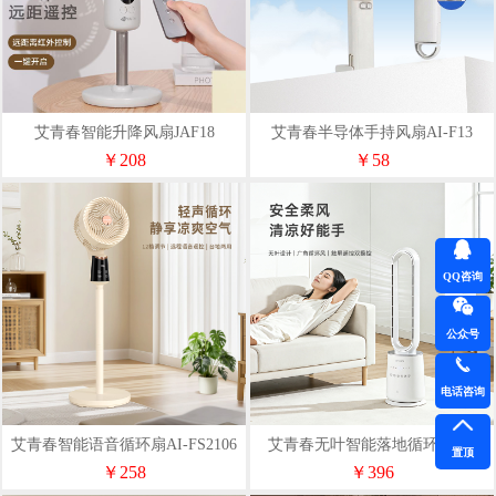
艾青春智能升降风扇JAF18
艾青春半导体手持风扇AI-F13
￥208
￥58
QQ咨询
公众号
电话咨询
艾青春智能语音循环扇AI-FS2106
艾青春无叶智能落地循环扇AI-
置顶
FS5103
￥258
￥396