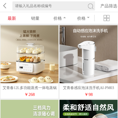
产品筛选
最新
销量
价格
价格
艾青春12L多功能蒸煮一体电蒸锅
艾青春感应泡沫洗手机AI-PM03
AI-Z53
￥268
￥98